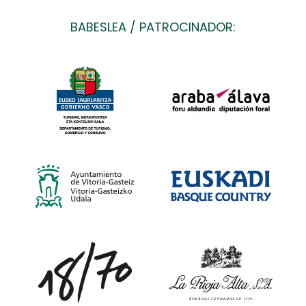
BABESLEA / PATROCINADOR: