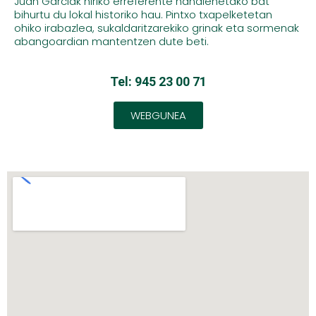
Juan Garciak hiriko erreferente handienetako bat
bihurtu du lokal historiko hau. Pintxo txapelketetan
ohiko irabazlea, sukaldaritzarekiko grinak eta sormenak
abangoardian mantentzen dute beti.
Tel: 945 23 00 71
WEBGUNEA