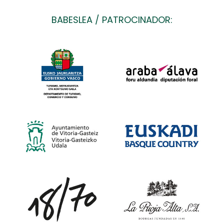
BABESLEA / PATROCINADOR: