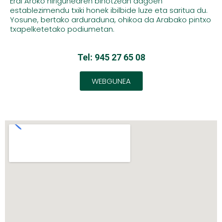
Erdi Aroko hirigunearen bihotzean dagoen
establezimendu txiki honek ibilbide luze eta saritua du.
Yosune, bertako arduraduna, ohikoa da Arabako pintxo
txapelketetako podiumetan.
Tel: 945 27 65 08
WEBGUNEA