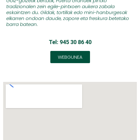
Goiz-goizetik bertatik, Puerta Grandek
pintxo
tradizionalen zein egile-pintxoen
aukera zabala
eskaintzen du. Gildak,
tortillak edo mini-hanburgesak
elkarren
ondoan daude, zapore eta freskura
betetako
barra batean.
Tel: 945 30 86 40
WEBGUNEA