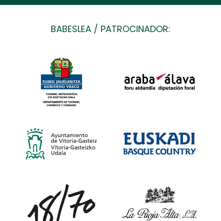
BABESLEA / PATROCINADOR: