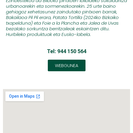
Ezinbestekoa da Bilboko pintxoen
ibilbideko sukaldaritza
urbanoarekin
eta sormenezkoarekin. 25 urte baino
gehiagoz xehetasunez zaindutako
pintxoen barrak,
Bakailaoa Pil Pil
erara, Patata Tortilla (2024ko Bizkaiko
txapelduna) eta Foie a la Plancha eta
Jalea de Uvas
bezalako sorkuntza
berritzaileak eskaintzen ditu.
Hurbileko
produktuak eta Eusko-labela.
Tel: 944 150 564
WEBGUNEA