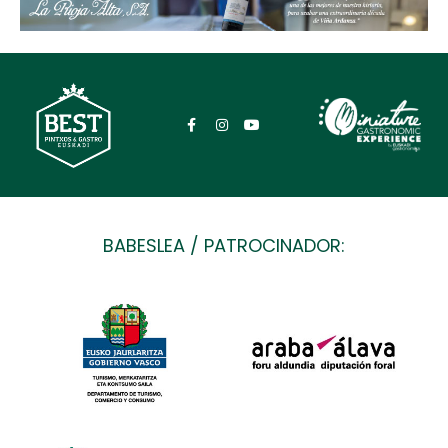
BABESLEA / PATROCINADOR: