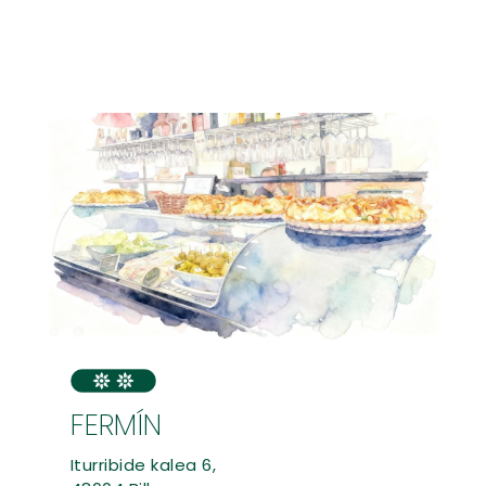
FERMÍN
Iturribide kalea 6,