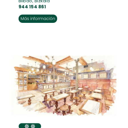
Bilbao, Bizkaia
944 154 861
Más información