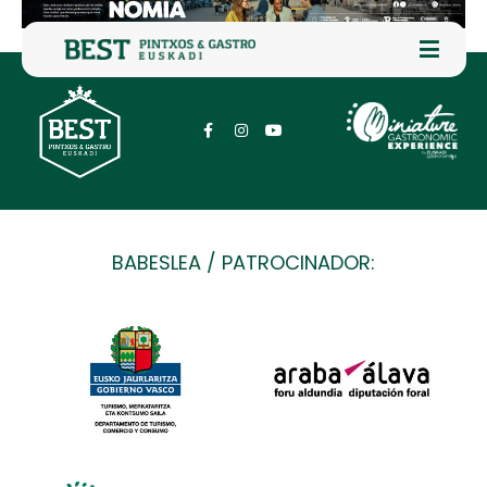
BABESLEA / PATROCINADOR: