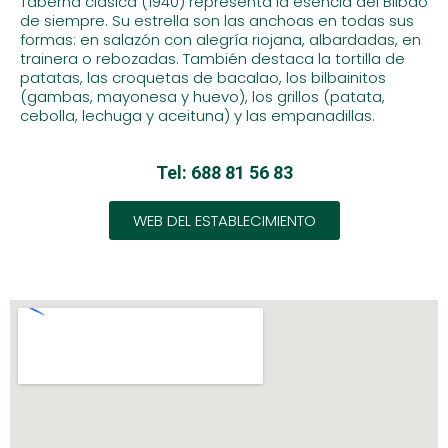
Taberna clásica (1940) representa la esencia del Bilbao
de siempre. Su estrella son las anchoas en todas sus
formas: en salazón con alegría riojana, albardadas, en
trainera o rebozadas. También destaca la tortilla de
patatas, las croquetas de bacalao, los bilbainitos
(gambas, mayonesa y huevo), los grillos (patata,
cebolla, lechuga y aceituna) y las empanadillas.
Tel: 688 81 56 83
WEB DEL ESTABLECIMIENTO